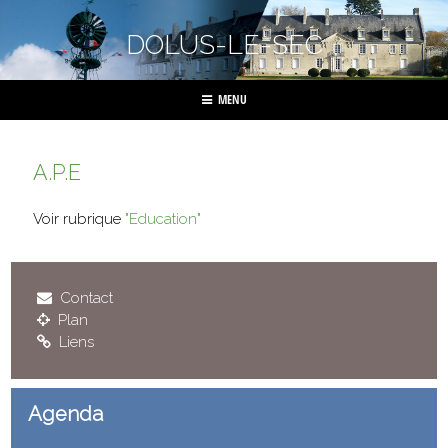
DOLUS-LE-SEC
MENU
A.P.E
Voir rubrique
"Education"
Contact
Plan
Liens
Agenda