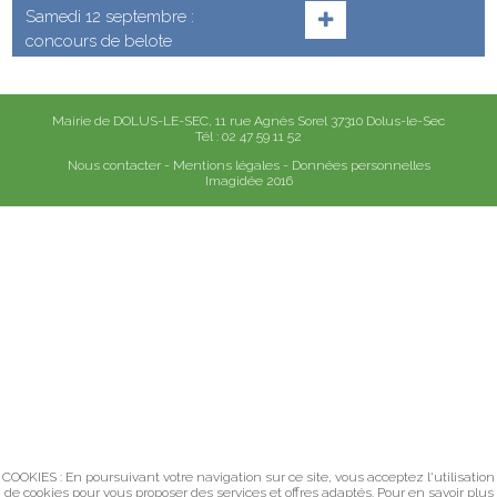
Samedi 12 septembre :
concours de belote
Mairie de DOLUS-LE-SEC, 11 rue Agnès Sorel 37310 Dolus-le-Sec
Tél : 02 47 59 11 52
Nous contacter
-
Mentions légales
-
Données personnelles
Imagidée 2016
COOKIES : En poursuivant votre navigation sur ce site, vous acceptez l'utilisation
de cookies pour vous proposer des services et offres adaptés.
Pour en savoir plus