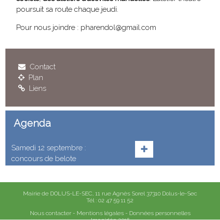
poursuit sa route chaque jeudi.
Pour nous joindre : p
harendol@gmail.com
Contact
Plan
Liens
Agenda
Samedi 12 septembre :
concours de belote
Mairie de DOLUS-LE-SEC, 11 rue Agnès Sorel 37310 Dolus-le-Sec
Tél : 02 47 59 11 52
Nous contacter
-
Mentions légales
-
Données personnelles