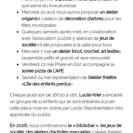
quinzaine du livre jeunesse
Mercredi 30 avril nous avons proposé
un atelier
origami
et création de
décoration d’arbres
pour les
fêtes municipales
Quelques samedis après-midi, en collaboration
avec l’association puzzle 5 séances de
jeux de
société
ont été proposées à la salle pour tous
Mercredi 7 mai
un atelier tricot, crochet, art textile
a
rassemblé petits et grands et sera renouvelé
Vendredi 23 mai Phare en Dol’ accompagne la
soirée pizza de L’APE
Samedi 24 mai représentation de
l’atelier théâtre
«L’île des enfants perdus
»
Chaque jeudi soir de 16h30 à 18h
, Lucile Krier
a encadré
un groupe de 11 enfants qui se sont entraînés à jouer
cette pièce mise en scène par Lucile. Représentation très
appréciée du public.
En 2026,
nous continuerons
le « bibliobar »
,
les jeux de
société
,
des ateliers d’activités
manuelles
. L’atelier théâtre